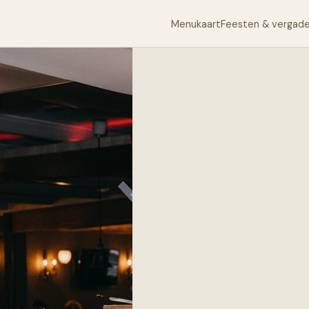
Menukaart
Feesten & vergad