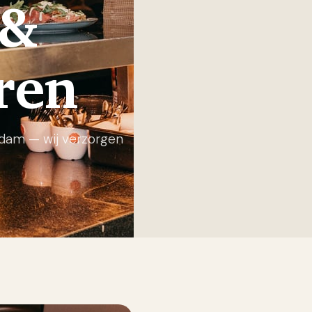
 &
ren
Didam — wij verzorgen