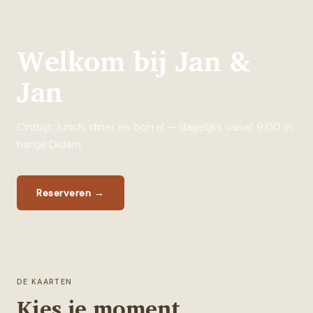
Welkom bij Jan &
Jan
Ontbijt, lunch, diner en borrel — dagelijks vanaf 9:00 in
hartje Didam.
Reserveren
→
DE KAARTEN
Kies je moment