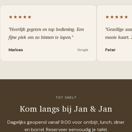
★★★★★
★★★★★
"
Heerlijk gegeten en top bediening. Een
"
Gezellige za
fijne plek om zo binnen te lopen.
"
mooie kaart. 
Marloes
Peter
Google
TOT SNEL?
Kom langs bij Jan & Jan
Dagelijks geopend vanaf 9:00 voor ontbijt, lunch, diner
en borrel. Reserveer eenvoudig je tafel.