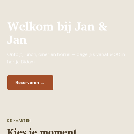
Welkom bij Jan &
Jan
Ontbijt, lunch, diner en borrel — dagelijks vanaf 9:00 in
hartje Didam.
Reserveren
→
DE KAARTEN
Kies je moment