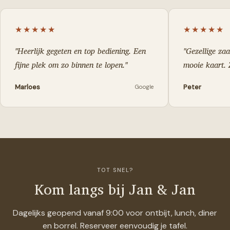
★★★★★
★★★★★
"
Heerlijk gegeten en top bediening. Een
"
Gezellige za
fijne plek om zo binnen te lopen.
"
mooie kaart. 
Marloes
Peter
Google
TOT SNEL?
Kom langs bij Jan & Jan
Dagelijks geopend vanaf 9:00 voor ontbijt, lunch, diner
en borrel. Reserveer eenvoudig je tafel.